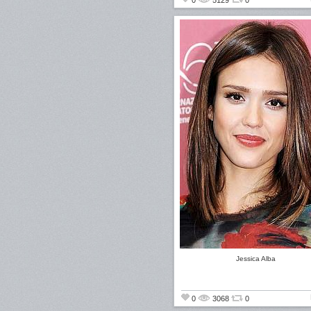
0
5129
0
Jessica Alba
0
3068
0