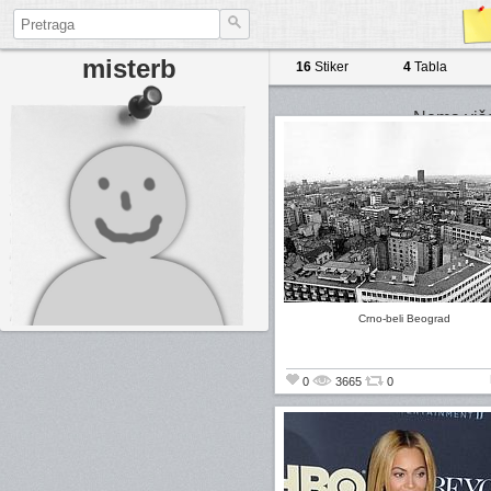
misterb
16
Stiker
4
Tabla
Nema više 
Crno-beli Beograd
0
3665
0