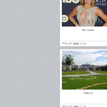
Mrs. Carter
0
2804
0
Veliki vrt
0
2690
0