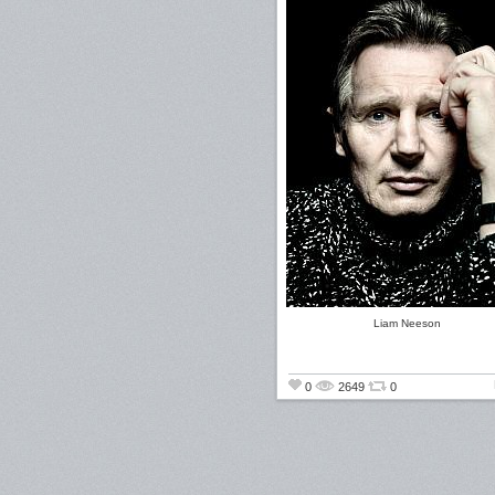
Liam Neeson
0
2649
0