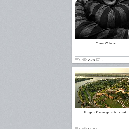
Forest Whitaker
0
2630
0
Beograd Kalemegdan iz vazduha