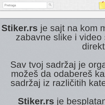
Stiker.rs
je sajt na kom m
zabavne slike i video 
direk
Sav tvoj sadržaj je or
možeš da odabereš kate
sadržaj iz različitih ka
Stiker.rs
je besplatan