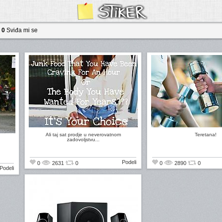
0
Sviđa mi se
Ali taj sat prodje u neverovatnom
Teretana!
zadovoljstvu...
Podeli
0
2631
0
0
2890
0
Podeli