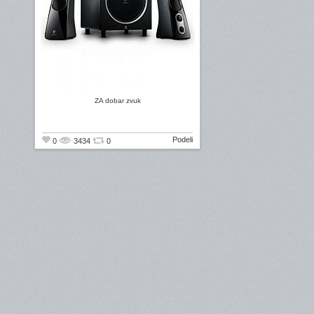
ZA dobar zvuk
Podeli
0
3434
0