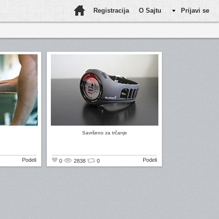
Registracija
O Sajtu
Prijavi se
Savršeno za trčanje
Podeli
Podeli
0
2838
0