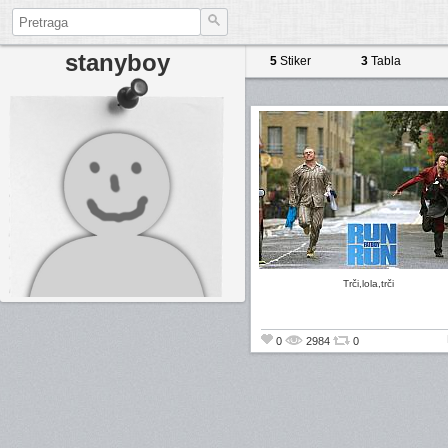
stanyboy
5
Stiker
3
Tabla
Trči,lola,trči
0
2984
0