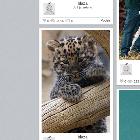
blaza
Još je zeleno
Podeli
0
2056
0
0
232
blaza