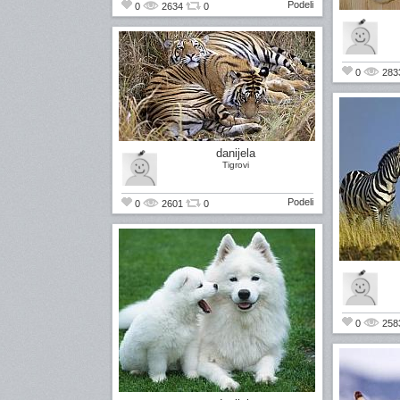
Podeli
0
2634
0
0
283
danijela
Tigrovi
Podeli
0
2601
0
0
258