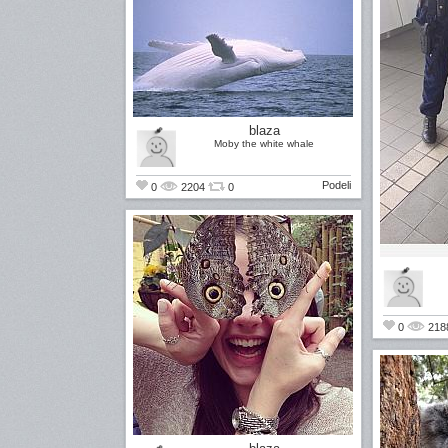
blaza
Moby the white whale
Podeli
0
2204
0
0
218