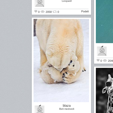
Leopard
Podeli
0
2058
0
0
204
blaza
Beli medvedi