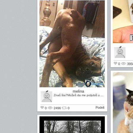
0
395
melina
Znaš šta?Možeš da me poljubiš u ...
Podeli
0
2496
0