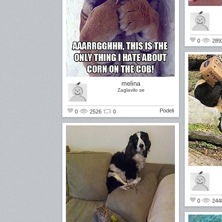
0
289
melina
Zaglavilo se
Podeli
0
2526
0
0
244