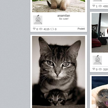
1
430
anamilan
So cute!
Podeli
0
4115
0
0
319