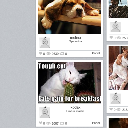
melina
0
253
Spavalica
Podeli
0
2630
0
kodak
0
215
Hrabra mačka
Podeli
0
2087
0