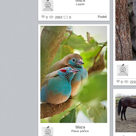
blaza
Leptiri
Podeli
0
2063
0
0
223
blaza
Plave ptičice