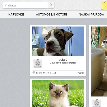
NAJNOVIJE
AUTOMOBILI I MOTORI
NAUKA I PRIRODA
petars
Čovekov najbolji prijatelj
Podeli
0
2977
0