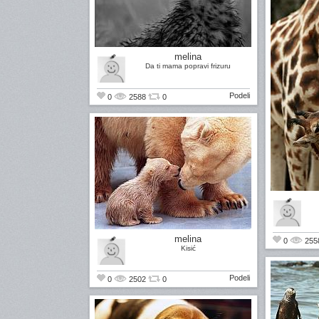
melina
Da ti mama popravi frizuru
Podeli
0
2588
0
melina
0
255
Kisić
Podeli
0
2502
0