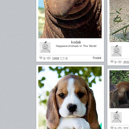
kodak
Happiest Animals In The World
Podeli
0
1958
0
0
253
0
221