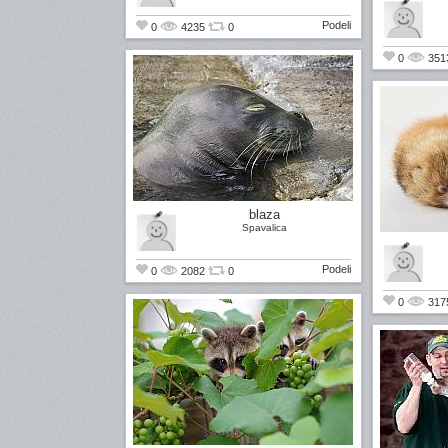
Podeli
0
4235
0
0
351
blaza
Spavalica
Podeli
0
2082
0
0
317