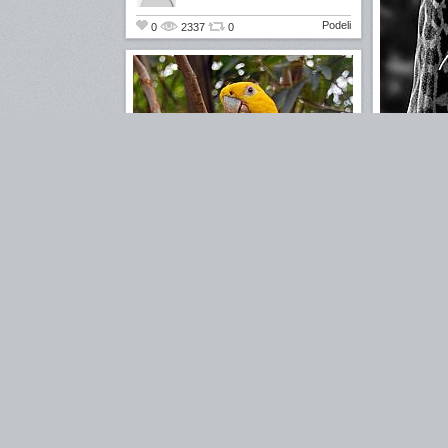
Podeli
0
2337
0
0
221
gruu2
Papagaj