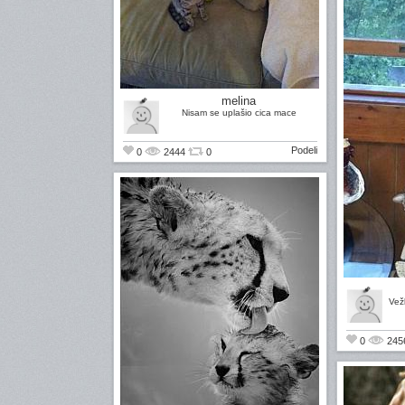
melina
Nisam se uplašio cica mace
Podeli
0
2444
0
Vež
0
245