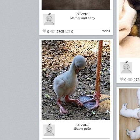
olivera
Mother and baby
Podeli
0
2705
0
0
272
olivera
Slatko ptiče