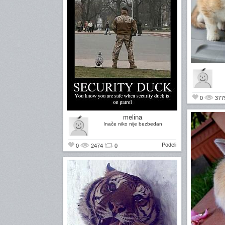
0
377
melina
Inače niko nije bezbedan
Podeli
0
2474
0