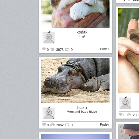
kodak
Bigl
Podeli
0
3973
0
blaza
Mom and baby hippo
0
205
Podeli
0
2082
0