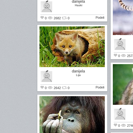
danijela
Haski
Podeli
0
2682
0
0
257
danijela
Lija
Podeli
0
2642
0
0
274