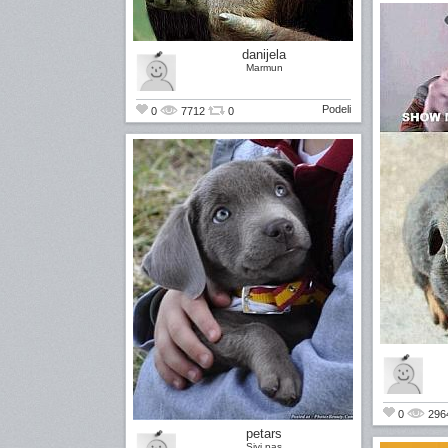
danijela
Marmun
Podeli
0
7712
0
0
296
petars
Sivi pas