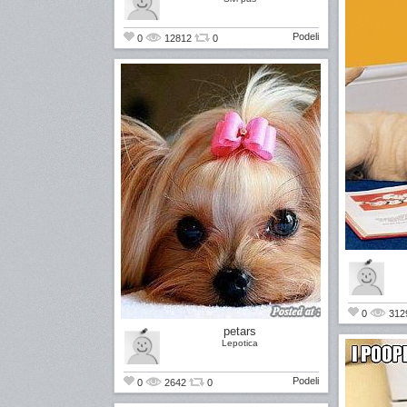
Podeli
0
12812
0
0
312
petars
Lepotica
Podeli
0
2642
0