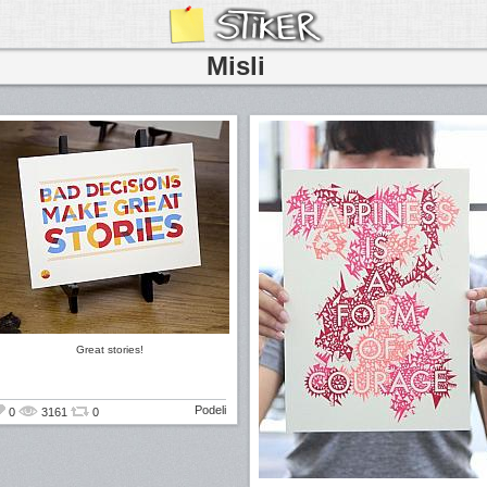
Misli
Great stories!
Podeli
0
3161
0