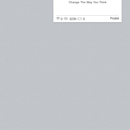
Change The Way You Think
Podeli
0
3230
0