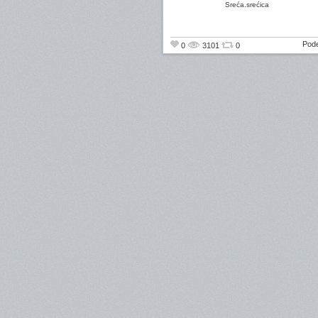
Sreća.srećica
Pode
0
3101
0