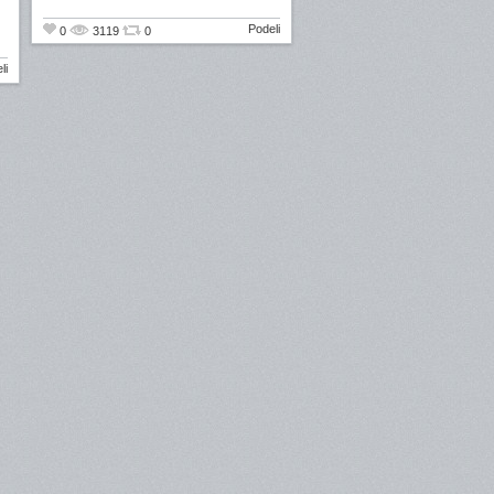
Podeli
0
3119
0
li