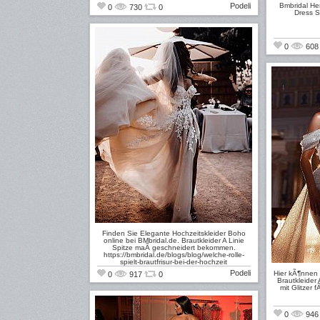
Podeli
Bmbridal He
0
730
0
Dress S
0
60
Finden Sie Elegante Hochzeitskleider Boho
online bei BMbridal.de. Brautkleider A Linie
Spitze maÃ geschneidert bekommen.
https://bmbridal.de/blogs/blog/welche-rolle-
spielt-brautfrisur-bei-der-hochzeit
Podeli
Hier kÃ¶nnen 
0
917
0
Brautkleider 
mit Glitzer 
0
94