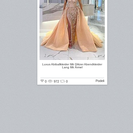
Luxus Abiballkleider Mit Glitzer Abendkleider
Lang Mit Ärmel
Podeli
0
972
0