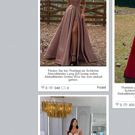
Finden Sie bei Thekleid.de Schlichte
Abendkleider Lang GÃ¼nstig online.
Abiballkleider Online fÃ¼r Sie zum abiball
gehen.
Podeli
Thekleid.
0
948
0
Schlich
Abiballkleid
0
93