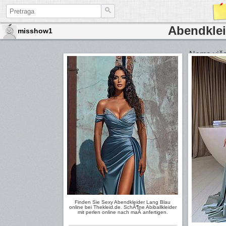
Abendklei
misshow1
Nema više 
Finden Sie Sexy Abendkleider Lang Blau
online bei Thekleid.de. SchÃ¶ne Abiballkleider
mit perlen online nach maÃ anfertigen.