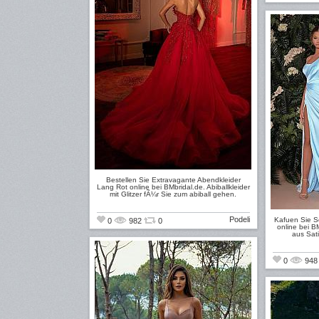
Bestellen Sie Extravagante Abendkleider
Lang Rot online bei BMbridal.de. Abiballkleider
mit Glitzer fÃ¼r Sie zum abiball gehen.
Podeli
Kafuen Sie S
0
982
0
online bei 
aus Sat
0
94