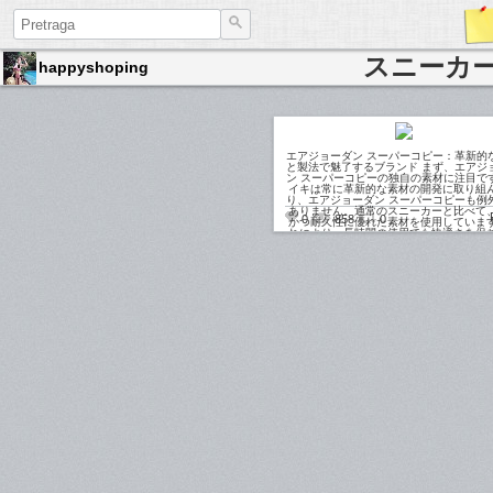
スニーカー
happyshoping
エアジョーダン スーパーコピー：革新的
と製法で魅了するブランド まず、エアジ
ン スーパーコピーの独自の素材に注目で
イキは常に革新的な素材の開発に取り組
り、エアジョーダン スーパーコピーも例
ありません。通常のスニーカーと比べて
0
858
0
かつ耐久性に優れた素材を使用していま
れにより、長時間の使用でも快適さを保
ら、足への負担を軽減することができます
ニーカー 偽物:https://www.fucopy.com/all
b0.html さらに、エアジ