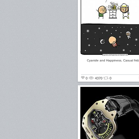
Cyanide and Happiness, Casual frid
0
4370
0