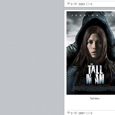
0
3263
0
Tall Man
0
2897
0