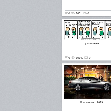
0
2651
0
Ljudsko djule
0
10740
0
Honda Accord 2013