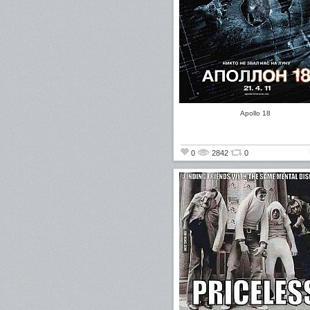
Apollo 18
0
2842
0