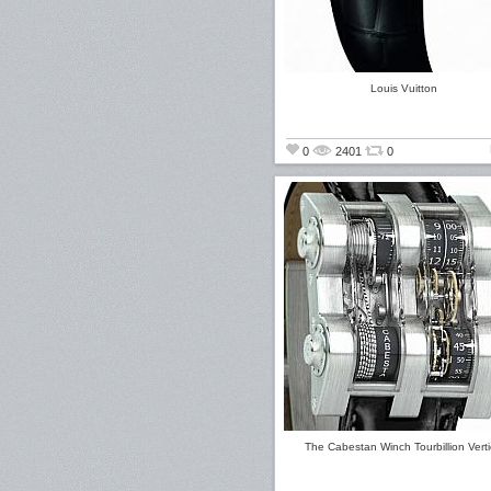
Louis Vuitton
0
2401
0
The Cabestan Winch Tourbillion Verti