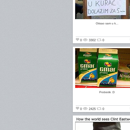
Otisao sam u k...
0
3302
0
Probiotik :D
0
2425
0