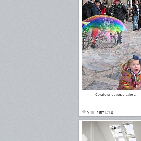
Čuvajte se opasnog balona!
0
2457
0