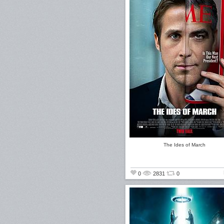
The Ides of March
0
2831
0