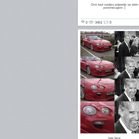
Ono kad nadjes prijatelje sa istim
poremecajem :)
0
3401
0
Iste face