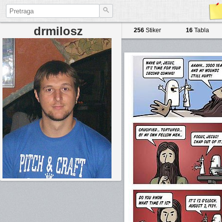
drmilosz
256
Stiker
16
Tabla