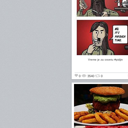
Vreme je za osvetu #pidjin
0
3540
0