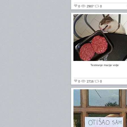
0
2907
0
Testiranje macije volje
0
2716
0