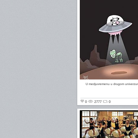
U medjuvremenu u drugom univerz
0
2777
0