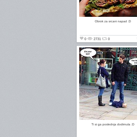
Obrok za srcani napad :D
0
2731
0
Ti si ga poslednja dodirnula :D