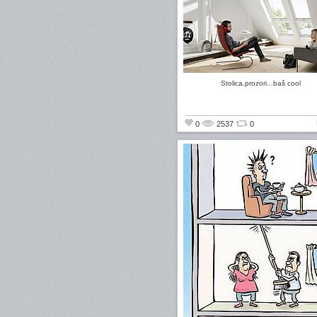
Stolica,prozori...baš cool
0
2537
0