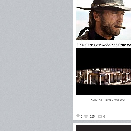
Kako Klint Istvud vidi svet
0
3254
0