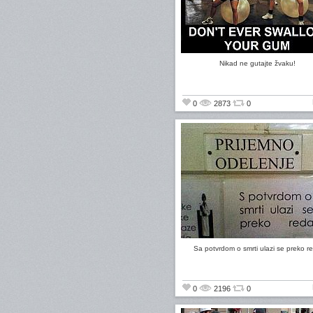
Nikad ne gutajte žvaku!
0
2873
0
Sa potvrdom o smrti ulazi se preko r
0
2196
0