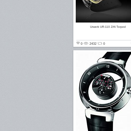
Urwerk UR-110 ZrN Torped
0
2432
0