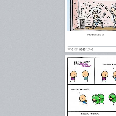
Predrasude :)
0
9545
0